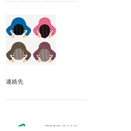
連絡先
​ー HRラボほくりくとは